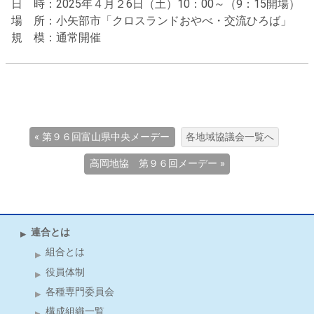
日 時：2025年４月２6日（土）10：00～（9：15開場）
場 所：小矢部市「クロスランドおやべ・交流ひろば」
規 模：通常開催
« 第９６回富山県中央メーデー
各地域協議会一覧へ
高岡地協 第９６回メーデー »
連合とは
組合とは
役員体制
各種専門委員会
構成組織一覧