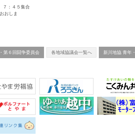
 ７：４５集合
おおしま
会・第６回闘争委員会
各地域協議会一覧へ
新川地協 青年