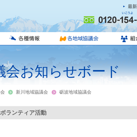
最
連合富山行事日程
最低賃金情報
富山地協お知らせボード
高岡地協お知らせボード
砺波地協お知らせボード
新川地協お知らせボード
あなたの
組合が出
組合費っ
議会お知らせボード
議会
新川地域協議会
砺波地域協議会
地域ボランティア活動
日