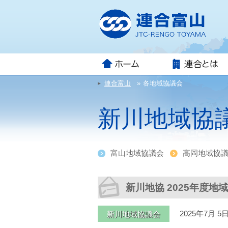
組合とは
役員体制
各種専門委員会
構成組織一覧
地方連合会一覧
連合富山
»
各地域協議会
新川地域協
富山地域協議会
高岡地域協
新川地協 2025年度
新川地域協議会
2025年7月 5