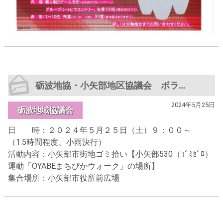
砺波地協・小矢部地区協議会 ボランティア清掃活動 参加者募集中（5/17まで）
2024年5月25日
砺波地域協議会
日 時：２０２４年５月２５日（土）９：００～
（1.5時間程度、小雨決行）
活動内容：小矢部市街地ゴミ拾い【小矢部530（ｺﾞﾐｾﾞﾛ）
運動「OYABEまちぴかウォーク」の場所】
集合場所：小矢部市役所前広場