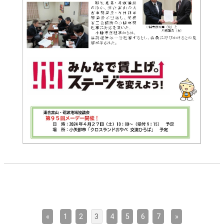
«
1
2
3
4
5
6
7
»