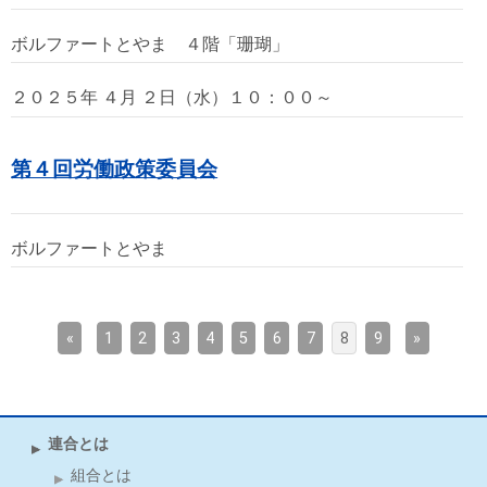
ボルファートとやま ４階「珊瑚」
２０２５年 ４月 ２日（水）１０：００～
第４回労働政策委員会
ボルファートとやま
«
1
2
3
4
5
6
7
8
9
»
連合とは
組合とは